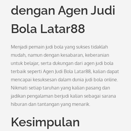
dengan Agen Judi
Bola Latar88
Menjadi pemain judi bola yang sukses tidaklah
mudah, namun dengan kesabaran, keberanian
untuk belajar, serta dukungan dari agen judi bola
terbaik seperti Agen Judi Bola Latar88, kalian dapat
mencapai kesuksesan dalam dunia judi bola online.
Nikmati setiap taruhan yang kalian pasang dan
jadikan pengalaman berjudi kalian sebagai sarana
hiburan dan tantangan yang menarik.
Kesimpulan