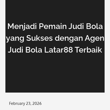
Menjadi Pemain Judi Bola
yang Sukses dengan Agen
Judi Bola Latar88 Terbaik
Posted
February 23, 2026