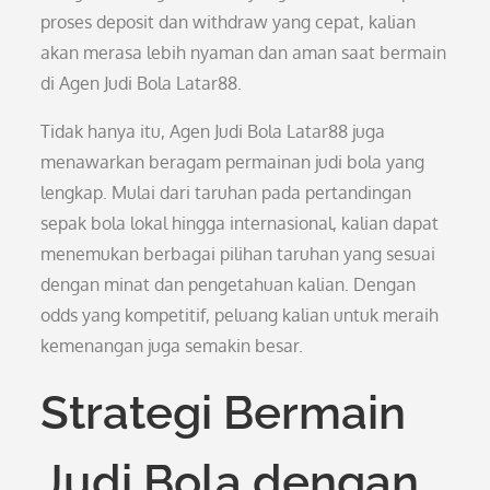
proses deposit dan withdraw yang cepat, kalian
akan merasa lebih nyaman dan aman saat bermain
di Agen Judi Bola Latar88.
Tidak hanya itu, Agen Judi Bola Latar88 juga
menawarkan beragam permainan judi bola yang
lengkap. Mulai dari taruhan pada pertandingan
sepak bola lokal hingga internasional, kalian dapat
menemukan berbagai pilihan taruhan yang sesuai
dengan minat dan pengetahuan kalian. Dengan
odds yang kompetitif, peluang kalian untuk meraih
kemenangan juga semakin besar.
Strategi Bermain
Judi Bola dengan