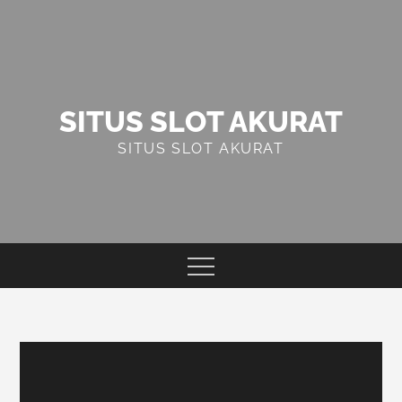
Skip
to
content
SITUS SLOT AKURAT
SITUS SLOT AKURAT