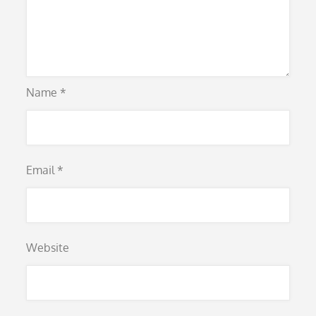
Name
*
Email
*
Website