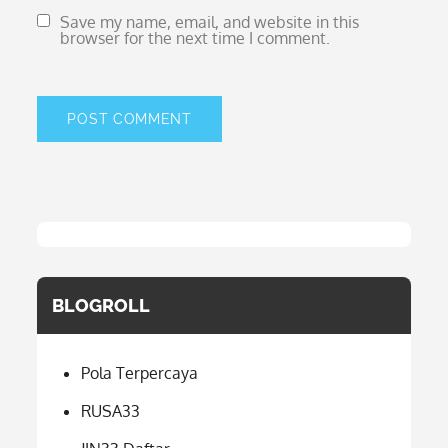
Save my name, email, and website in this
browser for the next time I comment.
BLOGROLL
Pola Terpercaya
RUSA33