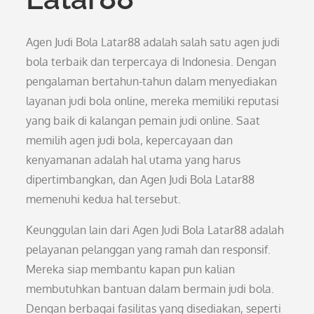
Agen Judi Bola Latar88 adalah salah satu agen judi
bola terbaik dan terpercaya di Indonesia. Dengan
pengalaman bertahun-tahun dalam menyediakan
layanan judi bola online, mereka memiliki reputasi
yang baik di kalangan pemain judi online. Saat
memilih agen judi bola, kepercayaan dan
kenyamanan adalah hal utama yang harus
dipertimbangkan, dan Agen Judi Bola Latar88
memenuhi kedua hal tersebut.
Keunggulan lain dari Agen Judi Bola Latar88 adalah
pelayanan pelanggan yang ramah dan responsif.
Mereka siap membantu kapan pun kalian
membutuhkan bantuan dalam bermain judi bola.
Dengan berbagai fasilitas yang disediakan, seperti