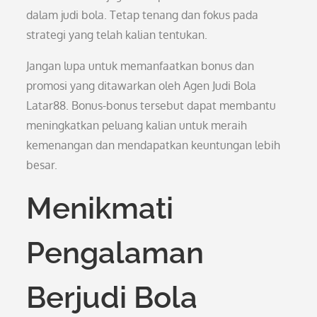
dalam judi bola. Tetap tenang dan fokus pada
strategi yang telah kalian tentukan.
Jangan lupa untuk memanfaatkan bonus dan
promosi yang ditawarkan oleh Agen Judi Bola
Latar88. Bonus-bonus tersebut dapat membantu
meningkatkan peluang kalian untuk meraih
kemenangan dan mendapatkan keuntungan lebih
besar.
Menikmati
Pengalaman
Berjudi Bola