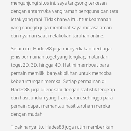
mengunjungi situs ini, saya langsung terkesan
dengan antarmuka yang ramah pengguna dan tata
letak yang rapi. Tidak hanya itu, fitur keamanan
yang canggih juga membuat saya merasa aman
dan nyaman saat melakukan taruhan online.
Selain itu, Hades88 juga menyediakan berbagai
jenis permainan togel yang lengkap, mulai dari
togel 2D, 3D, hingga 4D. Hal ini membuat para
pemain memiliki banyak pilihan untuk mencoba
keberuntungan mereka. Setiap permainan di
Hades88 juga dilengkapi dengan statistik lengkap
dan hasil undian yang transparan, sehingga para
pemain dapat memantau hasil taruhan mereka
dengan mudah.
Tidak hanya itu, Hades88 juga rutin memberikan