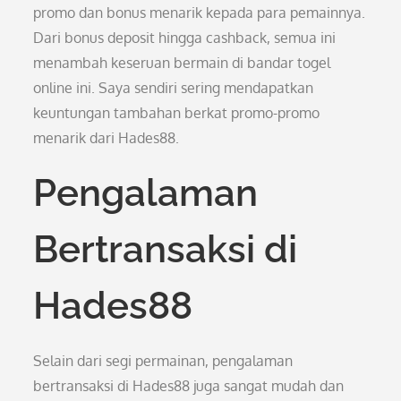
promo dan bonus menarik kepada para pemainnya.
Dari bonus deposit hingga cashback, semua ini
menambah keseruan bermain di bandar togel
online ini. Saya sendiri sering mendapatkan
keuntungan tambahan berkat promo-promo
menarik dari Hades88.
Pengalaman
Bertransaksi di
Hades88
Selain dari segi permainan, pengalaman
bertransaksi di Hades88 juga sangat mudah dan