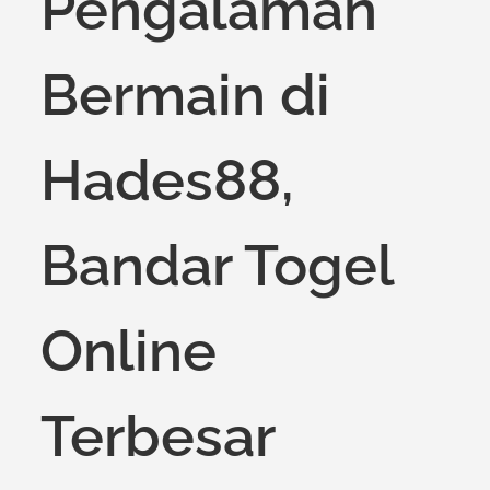
Pengalaman
Bermain di
Hades88,
Bandar Togel
Online
Terbesar