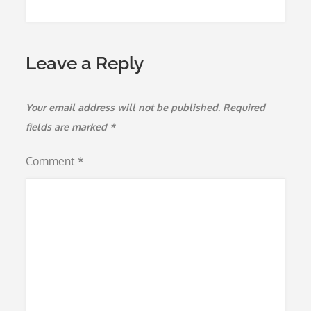
Leave a Reply
Your email address will not be published.
Required
fields are marked
*
Comment
*