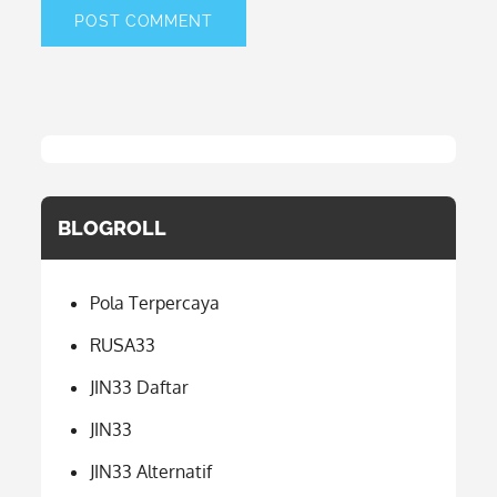
BLOGROLL
Pola Terpercaya
RUSA33
JIN33 Daftar
JIN33
JIN33 Alternatif