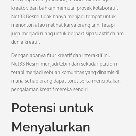
kreator, dan bahkan memulai proyek kolaboratif.
Net33 Resmi tidak hanya menjadi tempat untuk
menonton atau melihat karya orang lain, tetapi
juga menjadi ruang untuk berpartisipasi aktif dalam
dunia kreatif.
Dengan adanya fitur kreatif dan interaktif ini,
Net33 Resmi menjadi lebih dari sekadar platform,
tetapi menjadi sebuah komunitas yang dinamis di
mana setiap orang dapat turut serta menciptakan
pengalaman kreatif mereka sendiri.
Potensi untuk
Menyalurkan