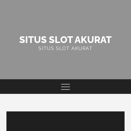
Skip
to
content
SITUS SLOT AKURAT
SITUS SLOT AKURAT