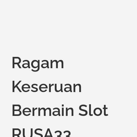
Ragam
Keseruan
Bermain Slot
RUSA33