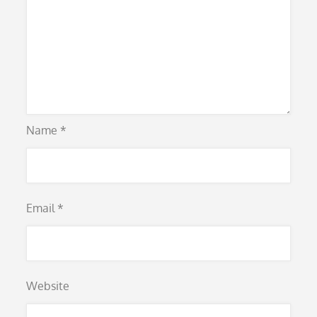
Name
*
Email
*
Website