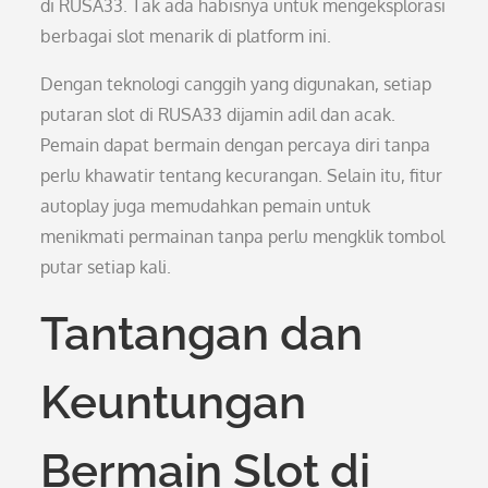
di RUSA33. Tak ada habisnya untuk mengeksplorasi
berbagai slot menarik di platform ini.
Dengan teknologi canggih yang digunakan, setiap
putaran slot di RUSA33 dijamin adil dan acak.
Pemain dapat bermain dengan percaya diri tanpa
perlu khawatir tentang kecurangan. Selain itu, fitur
autoplay juga memudahkan pemain untuk
menikmati permainan tanpa perlu mengklik tombol
putar setiap kali.
Tantangan dan
Keuntungan
Bermain Slot di