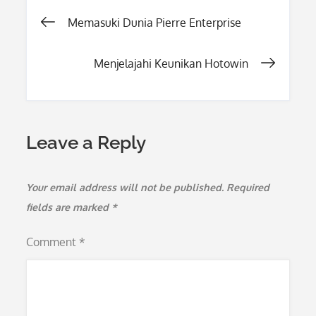
Post
Memasuki Dunia Pierre Enterprise
navigation
Menjelajahi Keunikan Hotowin
Leave a Reply
Your email address will not be published.
Required
fields are marked
*
Comment
*