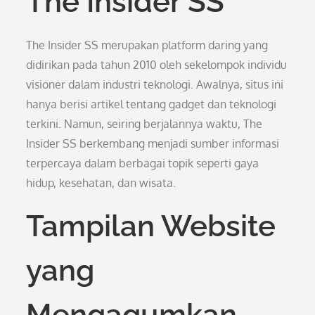
The Insider SS
The Insider SS merupakan platform daring yang
didirikan pada tahun 2010 oleh sekelompok individu
visioner dalam industri teknologi. Awalnya, situs ini
hanya berisi artikel tentang gadget dan teknologi
terkini. Namun, seiring berjalannya waktu, The
Insider SS berkembang menjadi sumber informasi
terpercaya dalam berbagai topik seperti gaya
hidup, kesehatan, dan wisata.
Tampilan Website
yang
Mengagumkan