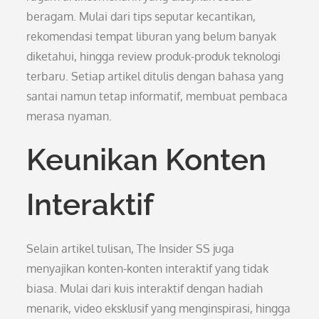
beragam. Mulai dari tips seputar kecantikan,
rekomendasi tempat liburan yang belum banyak
diketahui, hingga review produk-produk teknologi
terbaru. Setiap artikel ditulis dengan bahasa yang
santai namun tetap informatif, membuat pembaca
merasa nyaman.
Keunikan Konten
Interaktif
Selain artikel tulisan, The Insider SS juga
menyajikan konten-konten interaktif yang tidak
biasa. Mulai dari kuis interaktif dengan hadiah
menarik, video eksklusif yang menginspirasi, hingga