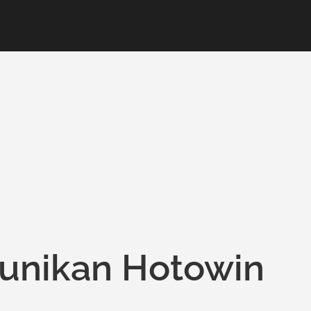
eunikan Hotowin