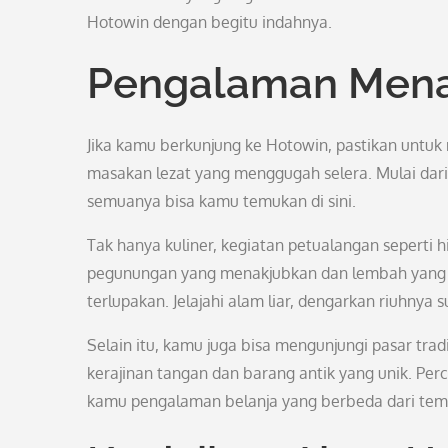
Hotowin dengan begitu indahnya.
Pengalaman Mena
Jika kamu berkunjung ke Hotowin, pastikan untuk
masakan lezat yang menggugah selera. Mulai dari
semuanya bisa kamu temukan di sini.
Tak hanya kuliner, kegiatan petualangan seperti h
pegunungan yang menakjubkan dan lembah yang 
terlupakan. Jelajahi alam liar, dengarkan riuhnya
Selain itu, kamu juga bisa mengunjungi pasar tr
kerajinan tangan dan barang antik yang unik. Per
kamu pengalaman belanja yang berbeda dari temp