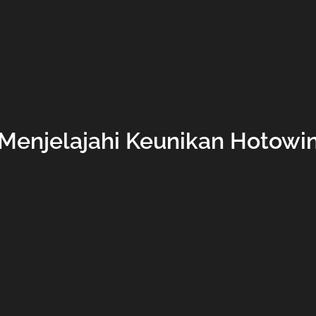
Menjelajahi Keunikan Hotowi