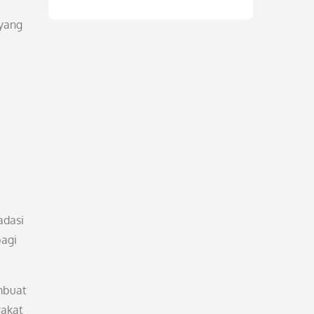
 yang
a
adasi
bagi
embuat
rakat