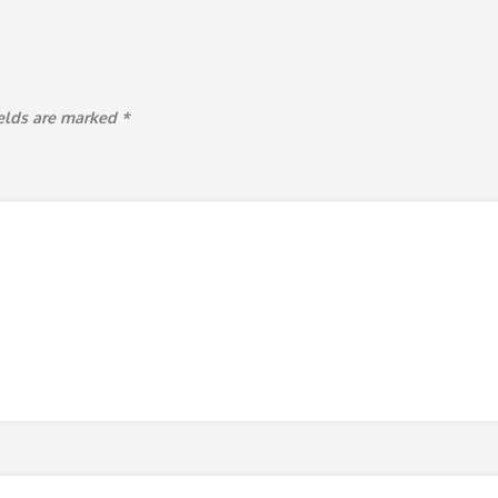
ields are marked
*