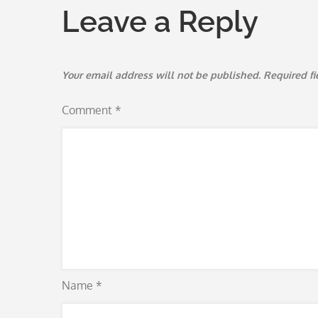
Leave a Reply
Your email address will not be published.
Required f
Comment
*
Name
*