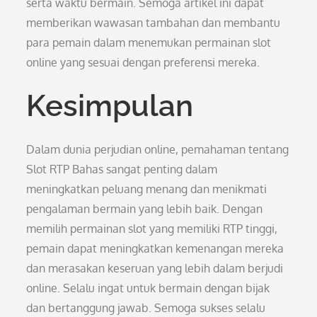
serta waktu bermain. Semoga artikel ini dapat
memberikan wawasan tambahan dan membantu
para pemain dalam menemukan permainan slot
online yang sesuai dengan preferensi mereka.
Kesimpulan
Dalam dunia perjudian online, pemahaman tentang
Slot RTP Bahas sangat penting dalam
meningkatkan peluang menang dan menikmati
pengalaman bermain yang lebih baik. Dengan
memilih permainan slot yang memiliki RTP tinggi,
pemain dapat meningkatkan kemenangan mereka
dan merasakan keseruan yang lebih dalam berjudi
online. Selalu ingat untuk bermain dengan bijak
dan bertanggung jawab. Semoga sukses selalu