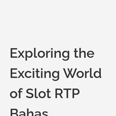
Exploring the
Exciting World
of Slot RTP
Bahas