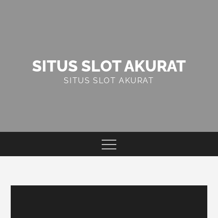
Skip
to
content
SITUS SLOT AKURAT
SITUS SLOT AKURAT