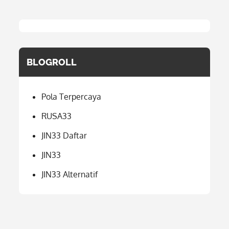
BLOGROLL
Pola Terpercaya
RUSA33
JIN33 Daftar
JIN33
JIN33 Alternatif