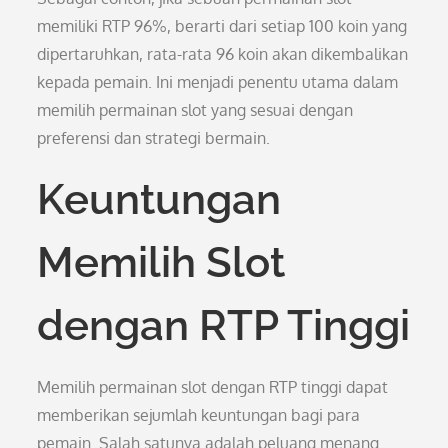
memiliki RTP 96%, berarti dari setiap 100 koin yang
dipertaruhkan, rata-rata 96 koin akan dikembalikan
kepada pemain. Ini menjadi penentu utama dalam
memilih permainan slot yang sesuai dengan
preferensi dan strategi bermain.
Keuntungan
Memilih Slot
dengan RTP Tinggi
Memilih permainan slot dengan RTP tinggi dapat
memberikan sejumlah keuntungan bagi para
pemain. Salah satunya adalah peluang menang