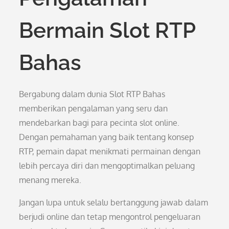
Bermain Slot RTP
Bahas
Bergabung dalam dunia Slot RTP Bahas
memberikan pengalaman yang seru dan
mendebarkan bagi para pecinta slot online.
Dengan pemahaman yang baik tentang konsep
RTP, pemain dapat menikmati permainan dengan
lebih percaya diri dan mengoptimalkan peluang
menang mereka.
Jangan lupa untuk selalu bertanggung jawab dalam
berjudi online dan tetap mengontrol pengeluaran