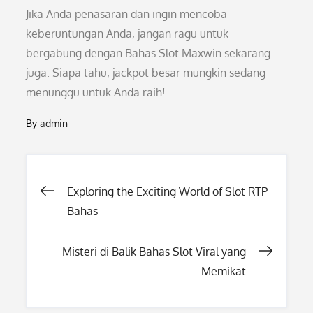
Jika Anda penasaran dan ingin mencoba
keberuntungan Anda, jangan ragu untuk
bergabung dengan Bahas Slot Maxwin sekarang
juga. Siapa tahu, jackpot besar mungkin sedang
menunggu untuk Anda raih!
By
admin
Post
Exploring the Exciting World of Slot RTP
Bahas
navigation
Misteri di Balik Bahas Slot Viral yang
Memikat