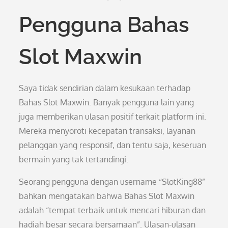
Pengguna Bahas
Slot Maxwin
Saya tidak sendirian dalam kesukaan terhadap
Bahas Slot Maxwin. Banyak pengguna lain yang
juga memberikan ulasan positif terkait platform ini.
Mereka menyoroti kecepatan transaksi, layanan
pelanggan yang responsif, dan tentu saja, keseruan
bermain yang tak tertandingi.
Seorang pengguna dengan username “SlotKing88”
bahkan mengatakan bahwa Bahas Slot Maxwin
adalah “tempat terbaik untuk mencari hiburan dan
hadiah besar secara bersamaan”. Ulasan-ulasan