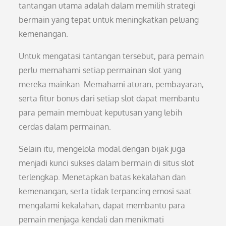
tantangan utama adalah dalam memilih strategi
bermain yang tepat untuk meningkatkan peluang
kemenangan.
Untuk mengatasi tantangan tersebut, para pemain
perlu memahami setiap permainan slot yang
mereka mainkan. Memahami aturan, pembayaran,
serta fitur bonus dari setiap slot dapat membantu
para pemain membuat keputusan yang lebih
cerdas dalam permainan.
Selain itu, mengelola modal dengan bijak juga
menjadi kunci sukses dalam bermain di situs slot
terlengkap. Menetapkan batas kekalahan dan
kemenangan, serta tidak terpancing emosi saat
mengalami kekalahan, dapat membantu para
pemain menjaga kendali dan menikmati