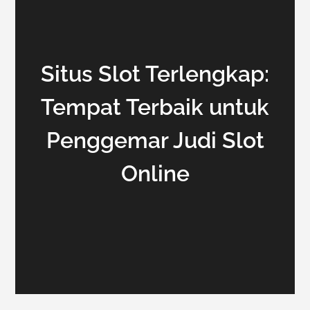
Situs Slot Terlengkap:
Tempat Terbaik untuk
Penggemar Judi Slot
Online