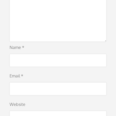
Name
*
Email
*
Website