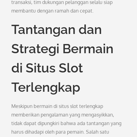
transaksi, tim dukungan pelanggan selalu siap
membantu dengan ramah dan cepat.
Tantangan dan
Strategi Bermain
di Situs Slot
Terlengkap
Meskipun bermain di situs slot terlengkap
memberikan pengalaman yang mengasyikkan,
tidak dapat dipungkiri bahwa ada tantangan yang
harus dihadapi oleh para pemain. Salah satu