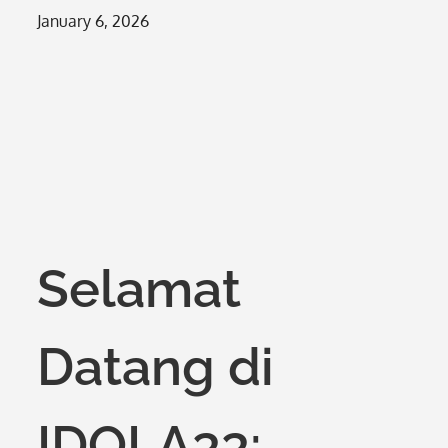
Posted
January 6, 2026
on
Selamat
Datang di
IDOLA33: