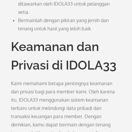
ditawarkan oleh IDOLA33 untuk pelanggan
setia.
Bermainlah dengan pikiran yang jernih dan
tenang untuk hasil yang lebih baik.
Keamanan dan
Privasi di IDOLA33
Kami memahami betapa pentingnya keamanan
dan privasi bagi para member kami. Oleh karena
itu, IDOLA33 menggunakan sistem keamanan
terbaru untuk melindungi data pribadi dan
transaksi keuangan para member. Dengan
demikian, kamu dapat bermain dengan tenang