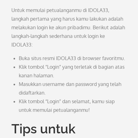
Untuk memulai petualanganmu di IDOLA33,
langkah pertama yang harus kamu lakukan adalah
melakukan login ke akun pribadimu. Berikut adalah
langkah-langkah sederhana untuk login ke
IDOLA33:
Buka situs resmi IDOLA33 di browser favoritmu.
Klik tombol “Login” yang terletak di bagian atas
kanan halaman.
Masukkan username dan password yang telah
didaftarkan.
Klik tombol “Login” dan selamat, kamu siap
untuk memulai petualanganmu!
Tips untuk