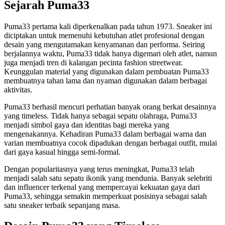
Sejarah Puma33
Puma33 pertama kali diperkenalkan pada tahun 1973. Sneaker ini
diciptakan untuk memenuhi kebutuhan atlet profesional dengan
desain yang mengutamakan kenyamanan dan performa. Seiring
berjalannya waktu, Puma33 tidak hanya digemari oleh atlet, namun
juga menjadi tren di kalangan pecinta fashion streetwear.
Keunggulan material yang digunakan dalam pembuatan Puma33
membuatnya tahan lama dan nyaman digunakan dalam berbagai
aktivitas.
Puma33 berhasil mencuri perhatian banyak orang berkat desainnya
yang timeless. Tidak hanya sebagai sepatu olahraga, Puma33
menjadi simbol gaya dan identitas bagi mereka yang
mengenakannya. Kehadiran Puma33 dalam berbagai warna dan
varian membuatnya cocok dipadukan dengan berbagai outfit, mulai
dari gaya kasual hingga semi-formal.
Dengan popularitasnya yang terus meningkat, Puma33 telah
menjadi salah satu sepatu ikonik yang mendunia. Banyak selebriti
dan influencer terkenal yang mempercayai kekuatan gaya dari
Puma33, sehingga semakin memperkuat posisinya sebagai salah
satu sneaker terbaik sepanjang masa.