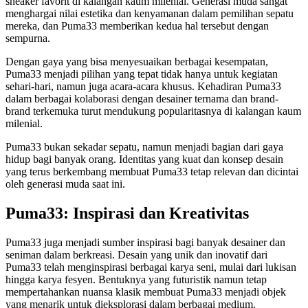
sneaker favorit di kalangan kaum milenial. Generasi muda sangat
menghargai nilai estetika dan kenyamanan dalam pemilihan sepatu
mereka, dan Puma33 memberikan kedua hal tersebut dengan
sempurna.
Dengan gaya yang bisa menyesuaikan berbagai kesempatan,
Puma33 menjadi pilihan yang tepat tidak hanya untuk kegiatan
sehari-hari, namun juga acara-acara khusus. Kehadiran Puma33
dalam berbagai kolaborasi dengan desainer ternama dan brand-
brand terkemuka turut mendukung popularitasnya di kalangan kaum
milenial.
Puma33 bukan sekadar sepatu, namun menjadi bagian dari gaya
hidup bagi banyak orang. Identitas yang kuat dan konsep desain
yang terus berkembang membuat Puma33 tetap relevan dan dicintai
oleh generasi muda saat ini.
Puma33: Inspirasi dan Kreativitas
Puma33 juga menjadi sumber inspirasi bagi banyak desainer dan
seniman dalam berkreasi. Desain yang unik dan inovatif dari
Puma33 telah menginspirasi berbagai karya seni, mulai dari lukisan
hingga karya fesyen. Bentuknya yang futuristik namun tetap
mempertahankan nuansa klasik membuat Puma33 menjadi objek
yang menarik untuk dieksplorasi dalam berbagai medium.