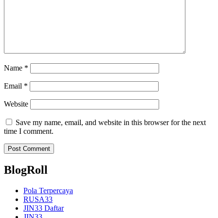
Name
*
Email
*
Website
Save my name, email, and website in this browser for the next
time I comment.
BlogRoll
Pola Terpercaya
RUSA33
JIN33 Daftar
JIN33