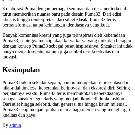
Kolaborasi Puma dengan berbagai seniman dan desainer terkenal
turut memberikan nuansa baru pada desain Puma33. Dari edisi
khusus hingga reinterpretasi dari siluet klasik, Puma33 terus
bertransformasi tanpa kehilangan identitasnya yang kuat.
Banyak komunitas kreatif yang juga terinspirasi oleh keberadaan
Puma33, sehingga menciptakan karya-karya yang unik dan beragam
dengan konsep Puma33 sebagai pusat inspirasinya. Sneaker ini tidak
hanya menjadi sepatu, namun juga simbol dari kreativitas dan
inovasi.
Kesimpulan
Puma33 bukan sekadar sepatu, namun merupakan representasi dari
nilai-nilai timeless, keberanian berinovasi, dan ekspresi diri. Seiring
berjalannya waktu, Puma33 terus membuktikan keberadaannya
sebagai sneaker legendaris yang menjadi ikonic di dunia fashion.
Dari atlet hingga selebriti, dari generasi tua hingga kaum milenial,
Puma33 tetap menjadi pilihan utama bagi mereka yang menghargai
kualitas dan gaya.
By
admin
Post