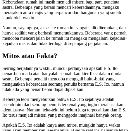
Keberadaan rumah ini masih menjadi misteri bagi para pencinta
sastra. Beberapa yang berani mencari keberadaannya, mengaku
merasakan aura magis yang terpancar dari bangunan yang sudah
lapuk oleh waktu.
Namun, sayangnya, akses ke rumah ini sangat sulit ditemukan, dan
hanya sedikit yang berhasil menemukannya. Beberapa yang pernah
mencoba mencari jalan ke rumah itu mengaku mengalami kejadian-
kejadian mistis dan tidak terduga di sepanjang perjalanan.
Mitos atau Fakta?
Seiring berjalannya waktu, muncul pertanyaan apakah E.S. Ito
benar-benar ada atau hanyalah sebuah karakter fiksi dalam dunia
sastra. Beberapa peneliti mencoba menggali bukti-bukti yang
menguatkan keberadaan seorang penulis bernama E.S. Ito, namun
tidak ada yang benar-benar dapat dipastikan.
Beberapa teori menyebutkan bahwa E.S. Ito sejatinya adalah
pseudonim dari seorang penulis terkenal yang ingin merahasiakan
identitasnya. Namun, teka-teki ini belum juga terpecahkan dan E.S.
Ito terus menjadi misteri yang menggoda imajinasi banyak orang.
Apakah E.S. Ito adalah karya atau mitos, mungkin hanya waktu
yang akan memberikan jawabannya. Hingga saat ini, namanya tetap