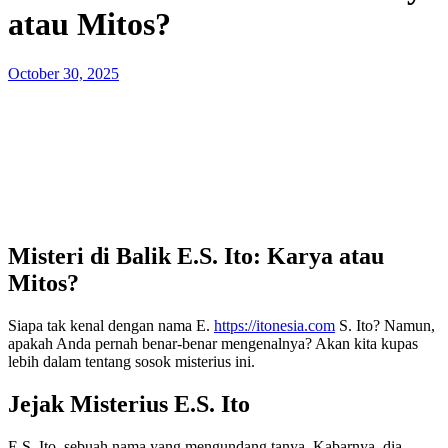
atau Mitos?
Posted
October 30, 2025
on
Misteri di Balik E.S. Ito: Karya atau
Mitos?
Siapa tak kenal dengan nama E.
https://itonesia.com
S. Ito? Namun,
apakah Anda pernah benar-benar mengenalnya? Akan kita kupas
lebih dalam tentang sosok misterius ini.
Jejak Misterius E.S. Ito
E.S. Ito, sebuah nama yang mengundang tanya. Kabarnya, dia