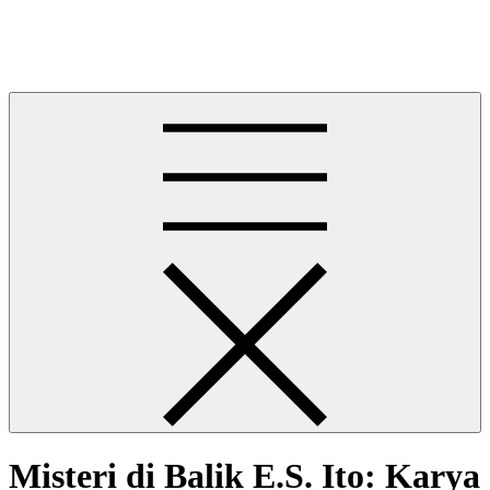
Skip
Situs Slot Akurat
to
Situs Slot Akurat
content
Misteri di Balik E.S. Ito: Karya