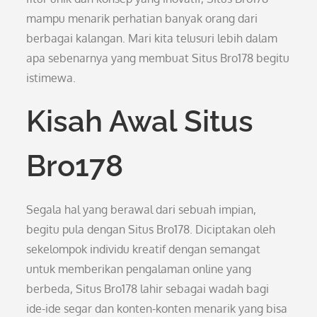
mampu menarik perhatian banyak orang dari
berbagai kalangan. Mari kita telusuri lebih dalam
apa sebenarnya yang membuat Situs Bro178 begitu
istimewa.
Kisah Awal Situs
Bro178
Segala hal yang berawal dari sebuah impian,
begitu pula dengan Situs Bro178. Diciptakan oleh
sekelompok individu kreatif dengan semangat
untuk memberikan pengalaman online yang
berbeda, Situs Bro178 lahir sebagai wadah bagi
ide-ide segar dan konten-konten menarik yang bisa