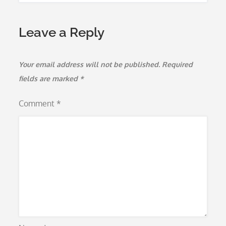
Leave a Reply
Your email address will not be published.
Required
fields are marked
*
Comment
*