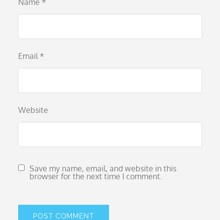
Name
*
Email
*
Website
Save my name, email, and website in this
browser for the next time I comment.