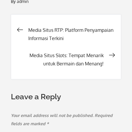
By
admin
Post
Media Situs RTP: Platform Penyampaian
Informasi Terkini
navigation
Media Situs Slots: Tempat Menarik
untuk Bermain dan Menang!
Leave a Reply
Your email address will not be published.
Required
fields are marked
*