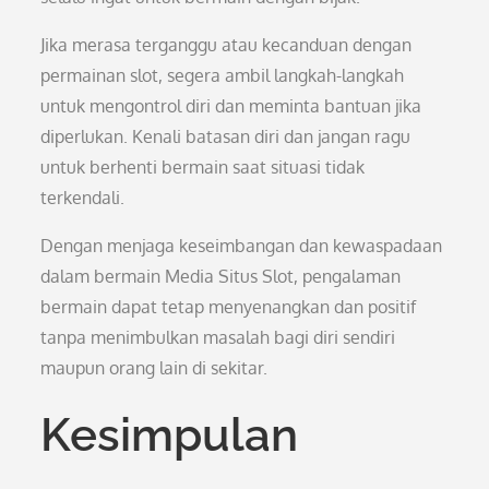
Jika merasa terganggu atau kecanduan dengan
permainan slot, segera ambil langkah-langkah
untuk mengontrol diri dan meminta bantuan jika
diperlukan. Kenali batasan diri dan jangan ragu
untuk berhenti bermain saat situasi tidak
terkendali.
Dengan menjaga keseimbangan dan kewaspadaan
dalam bermain Media Situs Slot, pengalaman
bermain dapat tetap menyenangkan dan positif
tanpa menimbulkan masalah bagi diri sendiri
maupun orang lain di sekitar.
Kesimpulan