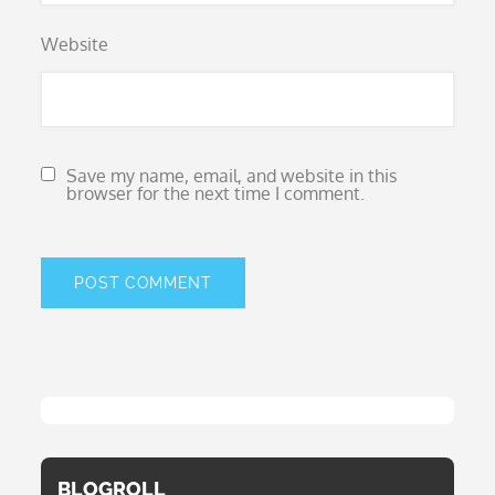
Website
Save my name, email, and website in this
browser for the next time I comment.
BLOGROLL