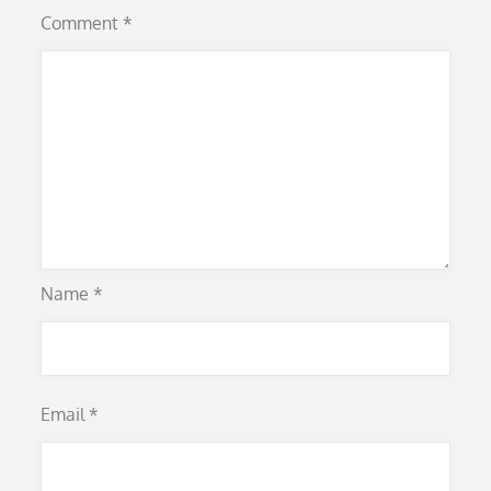
Comment
*
Name
*
Email
*