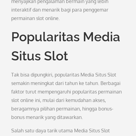
menyajikan pengalaman bermain yang lebih
interaktif dan menarik bagi para penggemar
permainan slot online.
Popularitas Media
Situs Slot
Tak bisa dipungkiri, popularitas Media Situs Slot
semakin meningkat dari tahun ke tahun. Berbagai
faktor turut mempengaruhi popularitas permainan
slot online ini, mulai dari kemudahan akses,
beragamnya pilihan permainan, hingga bonus-
bonus menarik yang ditawarkan.
Salah satu daya tarik utama Media Situs Slot