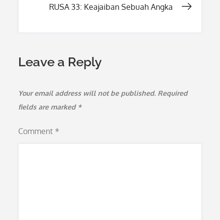
RUSA 33: Keajaiban Sebuah Angka
Leave a Reply
Your email address will not be published.
Required
fields are marked
*
Comment
*