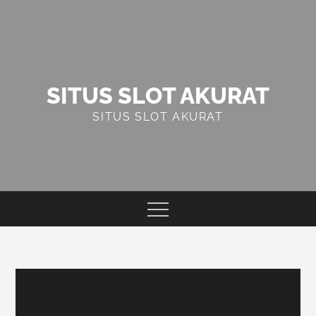
Skip
to
content
SITUS SLOT AKURAT
SITUS SLOT AKURAT