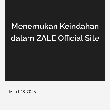
Menemukan Keindahan
dalam ZALE Official Site
Posted
March 18, 2026
on