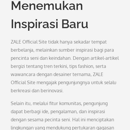
Menemukan
Inspirasi Baru
ZALE Official Site tidak hanya sekadar tempat
berbelanja, melainkan sumber inspirasi bagi para
pencinta seni dan keindahan. Dengan artikel-artikel
bergizi tentang tren terkini, tips fashion, serta
wawancara dengan desainer ternama, ZALE
Official Site mengajak pengunjungnya untuk selalu
berkreasi dan berinovasi.
Selain itu, melalui fitur komunitas, pengunjung
dapat berbagi ide, pengalaman, dan inspirasi
dengan sesama pecinta seni. Hal ini menciptakan
lingkungan yang mendukung pertukaran gagasan