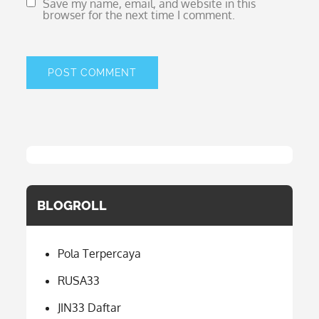
Save my name, email, and website in this
browser for the next time I comment.
BLOGROLL
Pola Terpercaya
RUSA33
JIN33 Daftar