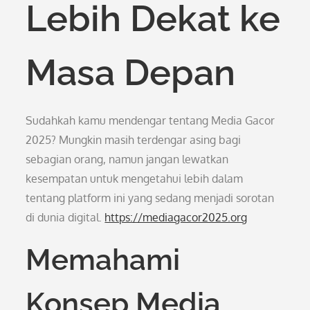
Lebih Dekat ke
Masa Depan
Sudahkah kamu mendengar tentang Media Gacor
2025? Mungkin masih terdengar asing bagi
sebagian orang, namun jangan lewatkan
kesempatan untuk mengetahui lebih dalam
tentang platform ini yang sedang menjadi sorotan
di dunia digital.
https://mediagacor2025.org
Memahami
Konsep Media