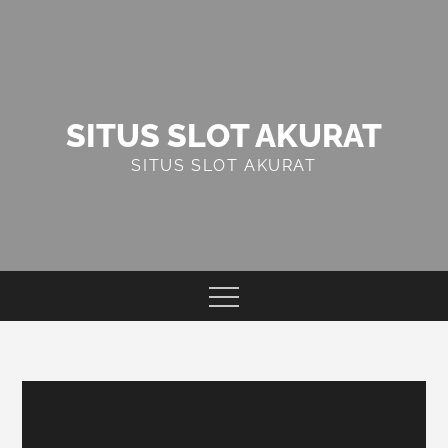
Skip
to
content
SITUS SLOT AKURAT
SITUS SLOT AKURAT