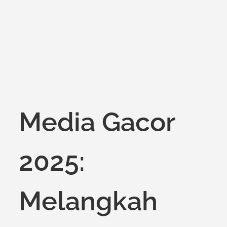
on
Media Gacor
2025:
Melangkah