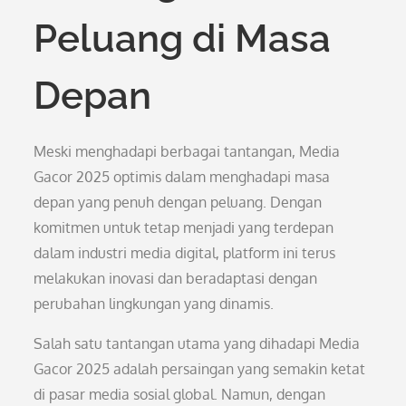
Peluang di Masa
Depan
Meski menghadapi berbagai tantangan, Media
Gacor 2025 optimis dalam menghadapi masa
depan yang penuh dengan peluang. Dengan
komitmen untuk tetap menjadi yang terdepan
dalam industri media digital, platform ini terus
melakukan inovasi dan beradaptasi dengan
perubahan lingkungan yang dinamis.
Salah satu tantangan utama yang dihadapi Media
Gacor 2025 adalah persaingan yang semakin ketat
di pasar media sosial global. Namun, dengan