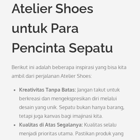
Atelier Shoes
untuk Para
Pencinta Sepatu
Berikut ini adalah beberapa inspirasi yang bisa kita
ambil dari perjalanan Atelier Shoes:
Kreativitas Tanpa Batas:
Jangan takut untuk
berkreasi dan mengekspresikan diri melalui
desain yang unik. Sepatu bukan hanya barang,
tetapi juga kanvas bagi imajinasi kita.
Kualitas di Atas Segalanya:
Kualitas selalu
menjadi prioritas utama. Pastikan produk yang