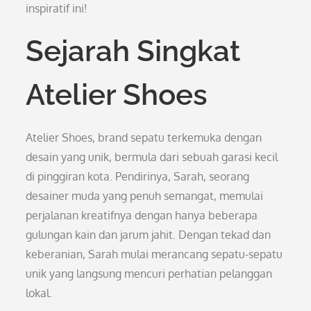
inspiratif ini!
Sejarah Singkat
Atelier Shoes
Atelier Shoes, brand sepatu terkemuka dengan
desain yang unik, bermula dari sebuah garasi kecil
di pinggiran kota. Pendirinya, Sarah, seorang
desainer muda yang penuh semangat, memulai
perjalanan kreatifnya dengan hanya beberapa
gulungan kain dan jarum jahit. Dengan tekad dan
keberanian, Sarah mulai merancang sepatu-sepatu
unik yang langsung mencuri perhatian pelanggan
lokal.