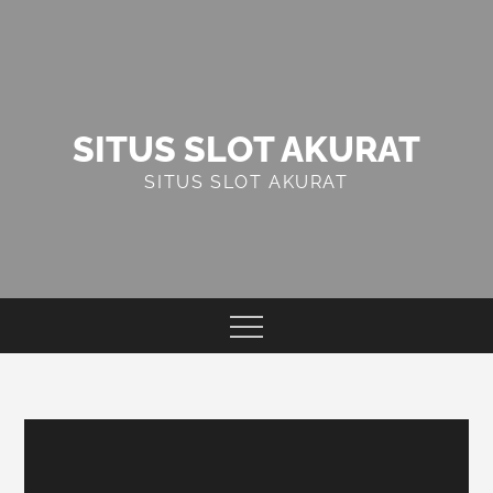
Skip
to
content
SITUS SLOT AKURAT
SITUS SLOT AKURAT