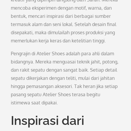
mencoba eksperimen dengan motif, warna, dan
bentuk, mencari inspirasi dari berbagai sumber
termasuk alam dan seni lokal. Setelah desain final
disepakati, maka dimulailah proses produksi yang
memerlukan kerja keras dan ketelitian tinggi.
Pengrajin di Atelier Shoes adalah para ahli dalam
bidangnya. Mereka menguasai teknik jahit, potong,
dan rakit sepatu dengan sangat baik. Setiap detail
sepatu dikerjakan dengan teliti, mulai dari jahitan
hingga pemasangan aksesori. Tak heran jika setiap
pasang sepatu Atelier Shoes terasa begitu
istimewa saat dipakai.
Inspirasi dari