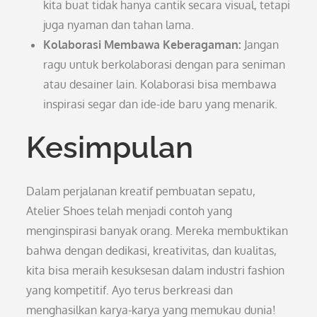
kita buat tidak hanya cantik secara visual, tetapi
juga nyaman dan tahan lama.
Kolaborasi Membawa Keberagaman:
Jangan
ragu untuk berkolaborasi dengan para seniman
atau desainer lain. Kolaborasi bisa membawa
inspirasi segar dan ide-ide baru yang menarik.
Kesimpulan
Dalam perjalanan kreatif pembuatan sepatu,
Atelier Shoes telah menjadi contoh yang
menginspirasi banyak orang. Mereka membuktikan
bahwa dengan dedikasi, kreativitas, dan kualitas,
kita bisa meraih kesuksesan dalam industri fashion
yang kompetitif. Ayo terus berkreasi dan
menghasilkan karya-karya yang memukau dunia!