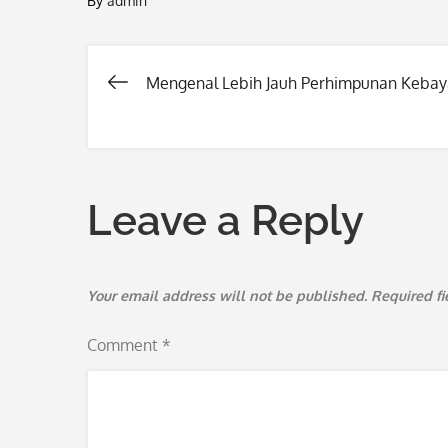
By
admin
Mengenal Lebih Jauh Perhimpunan Keba
Post
navigation
Leave a Reply
Your email address will not be published.
Required f
Comment
*