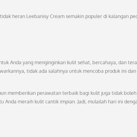
 tidak heran Leebanisy Cream semakin populer di kalangan pe
tuk Anda yang menginginkan kulit sehat, bercahaya, dan ter
warkannya, tidak ada salahnya untuk mencoba produk ini dan
amun memberikan perawatan terbaik bagi kulit juga tidak boleh
Anda meraih kulit cantik impian. Jadi, mulailah hari ini deng