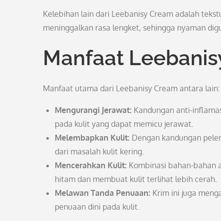
Kelebihan lain dari Leebanisy Cream adalah teks
meninggalkan rasa lengket, sehingga nyaman digu
Manfaat Leebani
Manfaat utama dari Leebanisy Cream antara lain:
Mengurangi Jerawat:
Kandungan anti-inflama
pada kulit yang dapat memicu jerawat.
Melembapkan Kulit:
Dengan kandungan pelemb
dari masalah kulit kering.
Mencerahkan Kulit:
Kombinasi bahan-bahan 
hitam dan membuat kulit terlihat lebih cerah.
Melawan Tanda Penuaan:
Krim ini juga men
penuaan dini pada kulit.