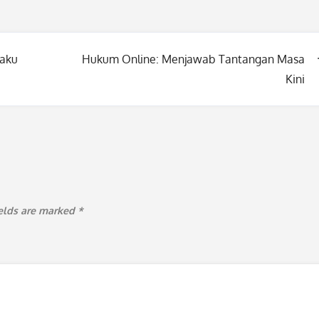
yaku
Hukum Online: Menjawab Tantangan Masa
Kini
ields are marked
*