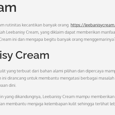
eam
am rutinitas kecantikan banyak orang.
https://leebanisycrea
dalah Leebanisy Cream, yang diklaim dapat memberikan manfaa
sy Cream ini dan mengapa begitu banyak orang menggemarinya
isy Cream
it yang terbuat dari bahan alami pilihan dan dipercaya mam
im ini dirancang untuk membantu mengatasi berbagai masalah k
aan dini.
lain yang dikandungnya, Leebanisy Cream mampu memberikan
s dan membantu menjaga kelembapan kulit sehingga terlihat le