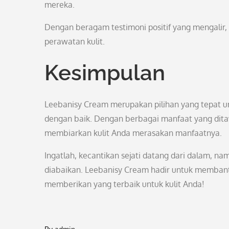
mereka.
Dengan beragam testimoni positif yang mengalir,
perawatan kulit.
Kesimpulan
Leebanisy Cream merupakan pilihan yang tepat un
dengan baik. Dengan berbagai manfaat yang dita
membiarkan kulit Anda merasakan manfaatnya.
Ingatlah, kecantikan sejati datang dari dalam, n
diabaikan. Leebanisy Cream hadir untuk membantu 
memberikan yang terbaik untuk kulit Anda!