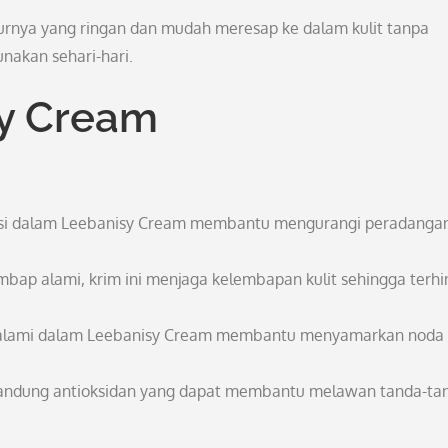
turnya yang ringan dan mudah meresap ke dalam kulit tanpa
nakan sehari-hari.
sy Cream
si dalam Leebanisy Cream membantu mengurangi peradanga
ap alami, krim ini menjaga kelembapan kulit sehingga terhi
alami dalam Leebanisy Cream membantu menyamarkan noda
gandung antioksidan yang dapat membantu melawan tanda-ta