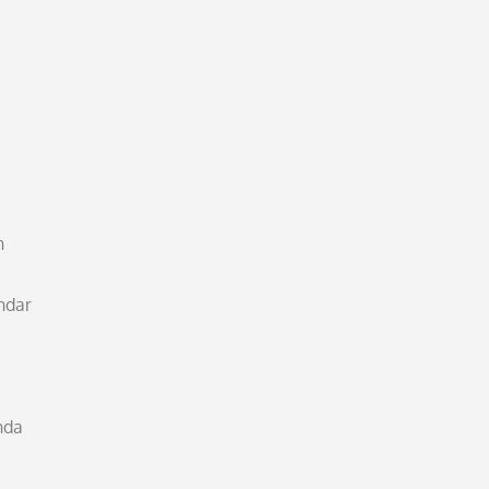
n
ndar
nda