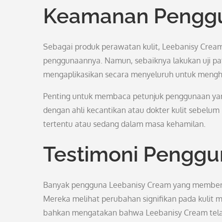
Keamanan Penggu
Sebagai produk perawatan kulit, Leebanisy Crea
penggunaannya. Namun, sebaiknya lakukan uji patc
mengaplikasikan secara menyeluruh untuk menghind
Penting untuk membaca petunjuk penggunaan yan
dengan ahli kecantikan atau dokter kulit sebelum
tertentu atau sedang dalam masa kehamilan.
Testimoni Penggu
Banyak pengguna Leebanisy Cream yang memberik
Mereka melihat perubahan signifikan pada kulit 
bahkan mengatakan bahwa Leebanisy Cream telah 