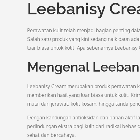
Leebanisy Cr
Perawatan kulit telah menjadi bagian penting dal
Salah satu produk yang kini sedang naik daun a
luar biasa untuk kulit. Apa sebenarnya Leebani
Mengenal Leeban
Leebanisy Cream merupakan produk perawatan kul
memberikan hasil yang luar biasa untuk kulit. Kr
mulai dari jerawat, kulit kusam, hingga tanda penu
Dengan kandungan antioksidan dan bahan aktif 
perlindungan ekstra bagi kulit dari radikal beba
sehat dan bercahaya.