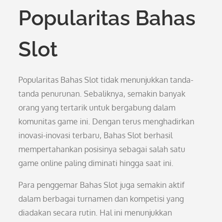
Popularitas Bahas
Slot
Popularitas Bahas Slot tidak menunjukkan tanda-
tanda penurunan. Sebaliknya, semakin banyak
orang yang tertarik untuk bergabung dalam
komunitas game ini. Dengan terus menghadirkan
inovasi-inovasi terbaru, Bahas Slot berhasil
mempertahankan posisinya sebagai salah satu
game online paling diminati hingga saat ini.
Para penggemar Bahas Slot juga semakin aktif
dalam berbagai turnamen dan kompetisi yang
diadakan secara rutin. Hal ini menunjukkan