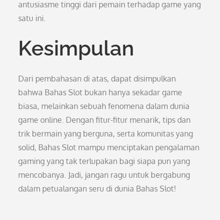
antusiasme tinggi dari pemain terhadap game yang
satu ini.
Kesimpulan
Dari pembahasan di atas, dapat disimpulkan
bahwa Bahas Slot bukan hanya sekadar game
biasa, melainkan sebuah fenomena dalam dunia
game online. Dengan fitur-fitur menarik, tips dan
trik bermain yang berguna, serta komunitas yang
solid, Bahas Slot mampu menciptakan pengalaman
gaming yang tak terlupakan bagi siapa pun yang
mencobanya. Jadi, jangan ragu untuk bergabung
dalam petualangan seru di dunia Bahas Slot!