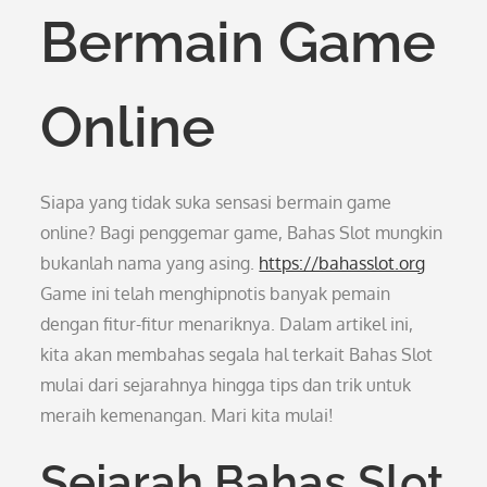
Bermain Game
Online
Siapa yang tidak suka sensasi bermain game
online? Bagi penggemar game, Bahas Slot mungkin
bukanlah nama yang asing.
https://bahasslot.org
Game ini telah menghipnotis banyak pemain
dengan fitur-fitur menariknya. Dalam artikel ini,
kita akan membahas segala hal terkait Bahas Slot
mulai dari sejarahnya hingga tips dan trik untuk
meraih kemenangan. Mari kita mulai!
Sejarah Bahas Slot