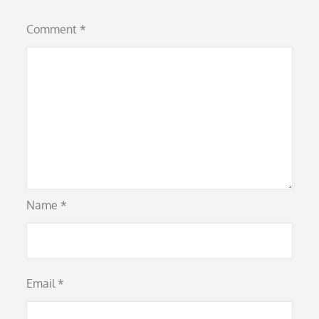
Comment
*
Name
*
Email
*