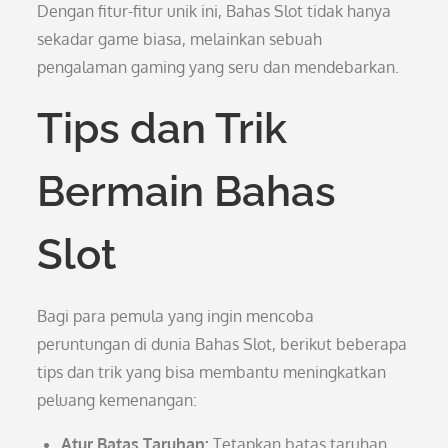
Dengan fitur-fitur unik ini, Bahas Slot tidak hanya
sekadar game biasa, melainkan sebuah
pengalaman gaming yang seru dan mendebarkan.
Tips dan Trik
Bermain Bahas
Slot
Bagi para pemula yang ingin mencoba
peruntungan di dunia Bahas Slot, berikut beberapa
tips dan trik yang bisa membantu meningkatkan
peluang kemenangan:
Atur Batas Taruhan:
Tetapkan batas taruhan