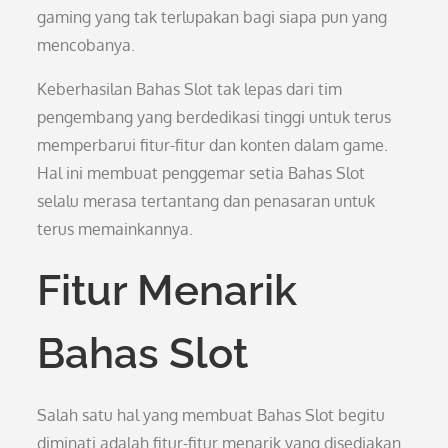
gaming yang tak terlupakan bagi siapa pun yang
mencobanya.
Keberhasilan Bahas Slot tak lepas dari tim
pengembang yang berdedikasi tinggi untuk terus
memperbarui fitur-fitur dan konten dalam game.
Hal ini membuat penggemar setia Bahas Slot
selalu merasa tertantang dan penasaran untuk
terus memainkannya.
Fitur Menarik
Bahas Slot
Salah satu hal yang membuat Bahas Slot begitu
diminati adalah fitur-fitur menarik yang disediakan