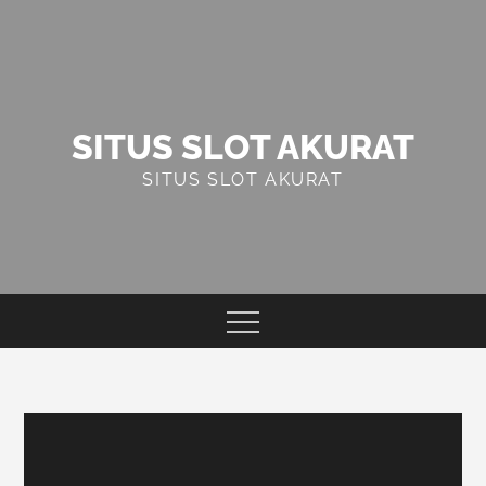
Skip
to
content
SITUS SLOT AKURAT
SITUS SLOT AKURAT