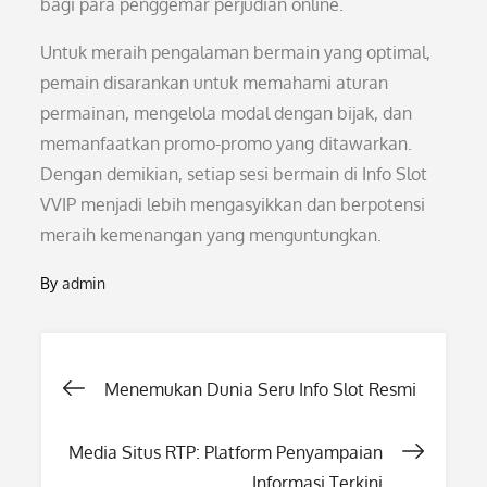
bagi para penggemar perjudian online.
Untuk meraih pengalaman bermain yang optimal,
pemain disarankan untuk memahami aturan
permainan, mengelola modal dengan bijak, dan
memanfaatkan promo-promo yang ditawarkan.
Dengan demikian, setiap sesi bermain di Info Slot
VVIP menjadi lebih mengasyikkan dan berpotensi
meraih kemenangan yang menguntungkan.
By
admin
Post
Menemukan Dunia Seru Info Slot Resmi
navigation
Media Situs RTP: Platform Penyampaian
Informasi Terkini