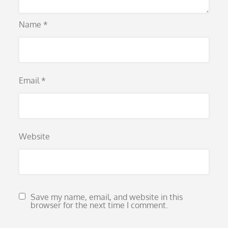
Name
*
Email
*
Website
Save my name, email, and website in this
browser for the next time I comment.