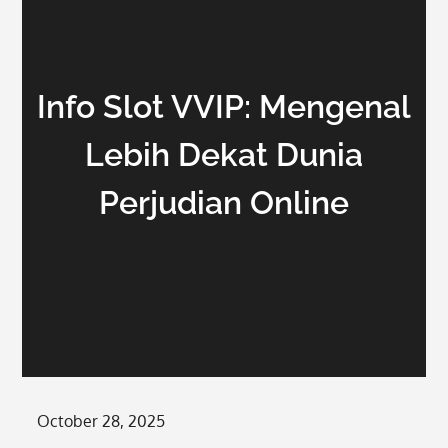
Info Slot VVIP: Mengenal
Lebih Dekat Dunia
Perjudian Online
Posted
October 28, 2025