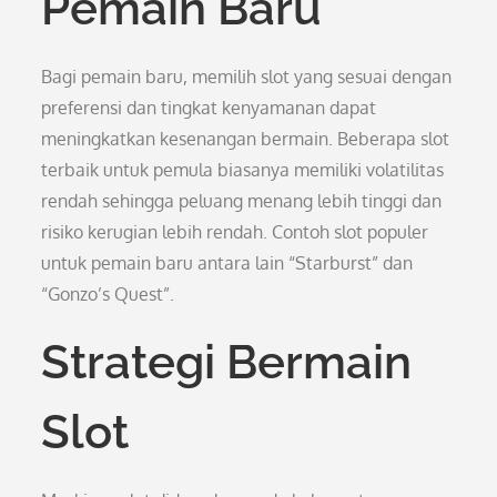
Pemain Baru
Bagi pemain baru, memilih slot yang sesuai dengan
preferensi dan tingkat kenyamanan dapat
meningkatkan kesenangan bermain. Beberapa slot
terbaik untuk pemula biasanya memiliki volatilitas
rendah sehingga peluang menang lebih tinggi dan
risiko kerugian lebih rendah. Contoh slot populer
untuk pemain baru antara lain “Starburst” dan
“Gonzo’s Quest”.
Strategi Bermain
Slot