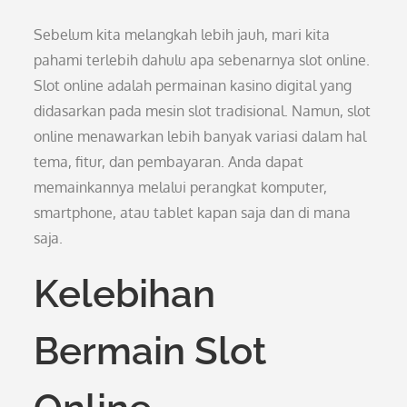
Sebelum kita melangkah lebih jauh, mari kita
pahami terlebih dahulu apa sebenarnya slot online.
Slot online adalah permainan kasino digital yang
didasarkan pada mesin slot tradisional. Namun, slot
online menawarkan lebih banyak variasi dalam hal
tema, fitur, dan pembayaran. Anda dapat
memainkannya melalui perangkat komputer,
smartphone, atau tablet kapan saja dan di mana
saja.
Kelebihan
Bermain Slot