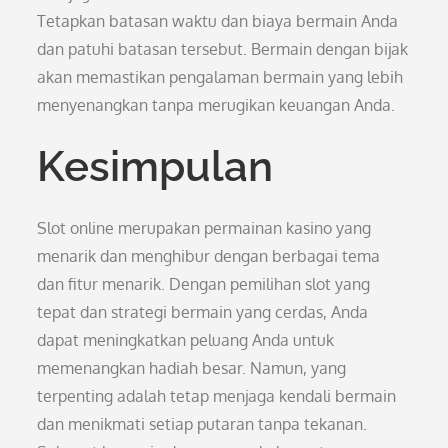
Tetapkan batasan waktu dan biaya bermain Anda
dan patuhi batasan tersebut. Bermain dengan bijak
akan memastikan pengalaman bermain yang lebih
menyenangkan tanpa merugikan keuangan Anda.
Kesimpulan
Slot online merupakan permainan kasino yang
menarik dan menghibur dengan berbagai tema
dan fitur menarik. Dengan pemilihan slot yang
tepat dan strategi bermain yang cerdas, Anda
dapat meningkatkan peluang Anda untuk
memenangkan hadiah besar. Namun, yang
terpenting adalah tetap menjaga kendali bermain
dan menikmati setiap putaran tanpa tekanan.