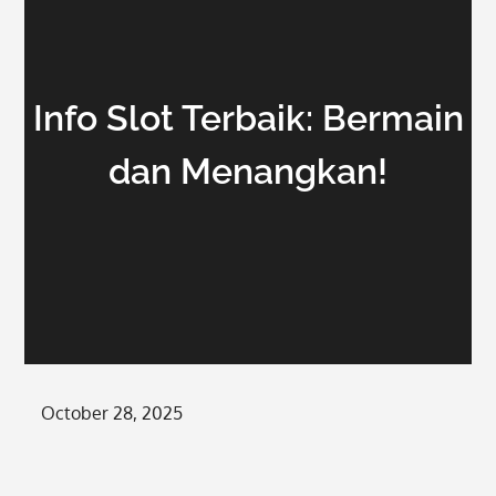
Info Slot Terbaik: Bermain
dan Menangkan!
Posted
October 28, 2025
on