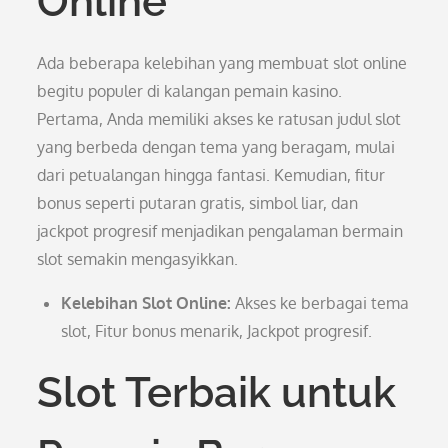
Online
Ada beberapa kelebihan yang membuat slot online
begitu populer di kalangan pemain kasino.
Pertama, Anda memiliki akses ke ratusan judul slot
yang berbeda dengan tema yang beragam, mulai
dari petualangan hingga fantasi. Kemudian, fitur
bonus seperti putaran gratis, simbol liar, dan
jackpot progresif menjadikan pengalaman bermain
slot semakin mengasyikkan.
Kelebihan Slot Online:
Akses ke berbagai tema
slot, Fitur bonus menarik, Jackpot progresif.
Slot Terbaik untuk