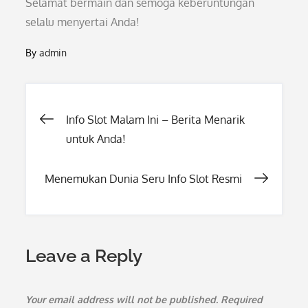
Selamat bermain dan semoga keberuntungan
selalu menyertai Anda!
By
admin
Post
Info Slot Malam Ini – Berita Menarik
untuk Anda!
navigation
Menemukan Dunia Seru Info Slot Resmi
Leave a Reply
Your email address will not be published.
Required