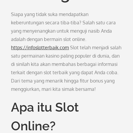
Siapa yang tidak suka mendapatkan
keberuntungan secara tiba-tiba? Salah satu cara
yang menyenangkan untuk menguji nasib Anda
adalah dengan bermain slot online.
https://infoslotterbaik.com
Slot telah menjadi salah
satu permainan kasino paling populer di dunia, dan
di sinilah kita akan membahas berbagai informasi
terkait dengan slot terbaik yang dapat Anda coba.
Dari tema yang menarik hingga fitur bonus yang
menggiurkan, mari kita simak bersama!
Apa itu Slot
Online?