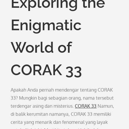
Exploring the
Enigmatic
World of
CORAK 33
Apakah Anda pernah mendengar tentang CORAK
33? Mungkin bagi sebagian orang, nama tersebut
terdengar asing dan misterius.
CORAK 33
Namun,
di balik kerumitan namanya, CORAK 33 memiliki
cerita yang menarik dan fenomenal yang layak