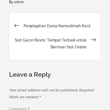
By
admin
Post
Penjelajahan Dunia Namuslimah Kecil
navigation
Slot Gacor Resmi: Tempat Terbaik untuk
Bermain Slot Online
Leave a Reply
Your email address will not be published.
Required
fields are marked
*
Comment
*