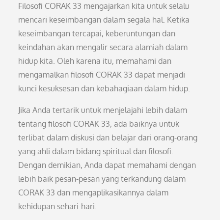
Filosofi CORAK 33 mengajarkan kita untuk selalu
mencari keseimbangan dalam segala hal. Ketika
keseimbangan tercapai, keberuntungan dan
keindahan akan mengalir secara alamiah dalam
hidup kita. Oleh karena itu, memahami dan
mengamalkan filosofi CORAK 33 dapat menjadi
kunci kesuksesan dan kebahagiaan dalam hidup.
Jika Anda tertarik untuk menjelajahi lebih dalam
tentang filosofi CORAK 33, ada baiknya untuk
terlibat dalam diskusi dan belajar dari orang-orang
yang ahli dalam bidang spiritual dan filosofi.
Dengan demikian, Anda dapat memahami dengan
lebih baik pesan-pesan yang terkandung dalam
CORAK 33 dan mengaplikasikannya dalam
kehidupan sehari-hari.