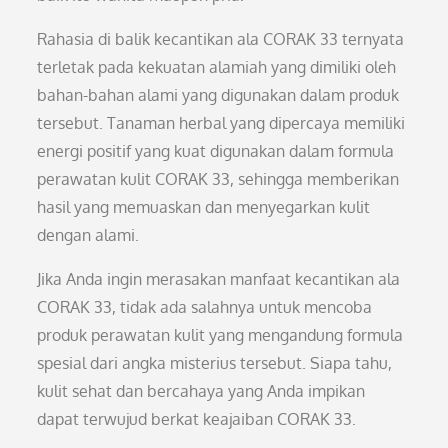
Rahasia di balik kecantikan ala CORAK 33 ternyata
terletak pada kekuatan alamiah yang dimiliki oleh
bahan-bahan alami yang digunakan dalam produk
tersebut. Tanaman herbal yang dipercaya memiliki
energi positif yang kuat digunakan dalam formula
perawatan kulit CORAK 33, sehingga memberikan
hasil yang memuaskan dan menyegarkan kulit
dengan alami.
Jika Anda ingin merasakan manfaat kecantikan ala
CORAK 33, tidak ada salahnya untuk mencoba
produk perawatan kulit yang mengandung formula
spesial dari angka misterius tersebut. Siapa tahu,
kulit sehat dan bercahaya yang Anda impikan
dapat terwujud berkat keajaiban CORAK 33.