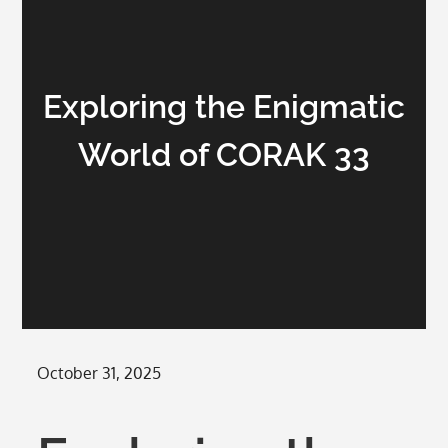
Exploring the Enigmatic
World of CORAK 33
Posted
October 31, 2025
on