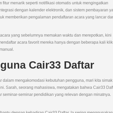
fitur menarik seperti notifikasi otomatis untuk mengingatkan
integrasi dengan kalender elektronik, dan sistem pembayaran y
untuk memberikan pengalaman pendaftaran acara yang lancar da
n acara yang sebelumnya memakan waktu dan merepotkan, kini
mendaftar acara favorit mereka hanya dengan beberapa kali klik
 manual.
una Cair33 Daftar
ar dalam mengakomodasi kebutuhan pengguna, mari kita simak
m ini. Sarah, seorang mahasiswa, mengatakan bahwa Cair33 Daf
 seminar-seminar pendidikan yang relevan dengan minatnya.
.
terbantu dengan kehadiran Cair33 Daftar. Ia sering menggunakan