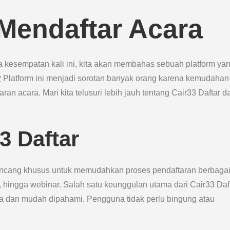
 Mendaftar Acara
 kesempatan kali ini, kita akan membahas sebuah platform ya
r
Platform ini menjadi sorotan banyak orang karena kemudahan
an acara. Mari kita telusuri lebih jauh tentang Cair33 Daftar d
3 Daftar
rancang khusus untuk memudahkan proses pendaftaran berbaga
k, hingga webinar. Salah satu keunggulan utama dari Cair33 Daf
 dan mudah dipahami. Pengguna tidak perlu bingung atau