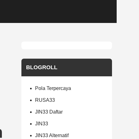
BLOGROLL
Pola Terpercaya
RUSA33
JIN33 Daftar
JIN33
m
JIN33 Alternatif