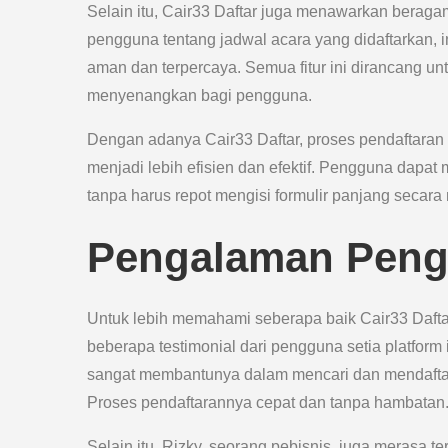
Selain itu, Cair33 Daftar juga menawarkan beragam 
pengguna tentang jadwal acara yang didaftarkan, 
aman dan terpercaya. Semua fitur ini dirancang 
menyenangkan bagi pengguna.
Dengan adanya Cair33 Daftar, proses pendaftara
menjadi lebih efisien dan efektif. Pengguna dapat 
tanpa harus repot mengisi formulir panjang secara
Pengalaman Pengg
Untuk lebih memahami seberapa baik Cair33 Daft
beberapa testimonial dari pengguna setia platfor
sangat membantunya dalam mencari dan mendaftar
Proses pendaftarannya cepat dan tanpa hambatan
Selain itu, Rizky, seorang pebisnis, juga merasa 