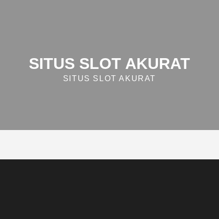
SITUS SLOT AKURAT
SITUS SLOT AKURAT