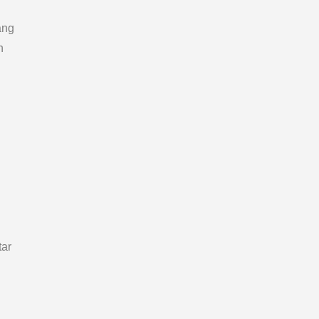
ang
n
tar