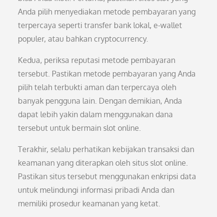
Anda pilih menyediakan metode pembayaran yang
terpercaya seperti transfer bank lokal, e-wallet
populer, atau bahkan cryptocurrency.
Kedua, periksa reputasi metode pembayaran
tersebut. Pastikan metode pembayaran yang Anda
pilih telah terbukti aman dan terpercaya oleh
banyak pengguna lain. Dengan demikian, Anda
dapat lebih yakin dalam menggunakan dana
tersebut untuk bermain slot online.
Terakhir, selalu perhatikan kebijakan transaksi dan
keamanan yang diterapkan oleh situs slot online.
Pastikan situs tersebut menggunakan enkripsi data
untuk melindungi informasi pribadi Anda dan
memiliki prosedur keamanan yang ketat.