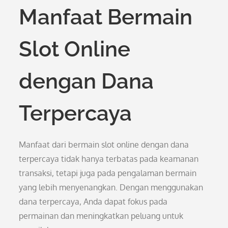
Manfaat Bermain
Slot Online
dengan Dana
Terpercaya
Manfaat dari bermain slot online dengan dana
terpercaya tidak hanya terbatas pada keamanan
transaksi, tetapi juga pada pengalaman bermain
yang lebih menyenangkan. Dengan menggunakan
dana terpercaya, Anda dapat fokus pada
permainan dan meningkatkan peluang untuk