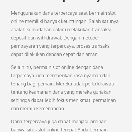
Menggunakan dana terpercaya saat bermain slot
online memiliki banyak keuntungan. Salah satunya
adalah kemudahan dalam melakukan transaksi
deposit dan withdrawal. Dengan metode
pembayaran yang terpercaya, proses transaksi
dapat dilakukan dengan cepat dan aman.
Selain itu, bermain slot online dengan dana
terpercaya juga memberikan rasa nyaman dan
tenang bagi pemain. Mereka tidak perlu khawatir
tentang keamanan dana yang mereka gunakan,
sehingga dapat lebih fokus menikmati permainan
dan meraih kemenangan.
Dana terpercaya juga dapat menjadi jaminan
bahwa situs slot online tempat Anda bermain