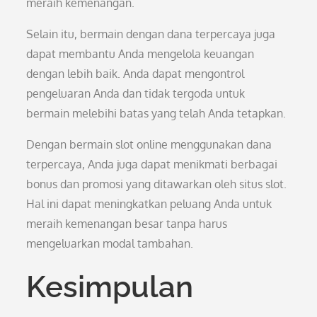
meraih kemenangan.
Selain itu, bermain dengan dana terpercaya juga
dapat membantu Anda mengelola keuangan
dengan lebih baik. Anda dapat mengontrol
pengeluaran Anda dan tidak tergoda untuk
bermain melebihi batas yang telah Anda tetapkan.
Dengan bermain slot online menggunakan dana
terpercaya, Anda juga dapat menikmati berbagai
bonus dan promosi yang ditawarkan oleh situs slot.
Hal ini dapat meningkatkan peluang Anda untuk
meraih kemenangan besar tanpa harus
mengeluarkan modal tambahan.
Kesimpulan