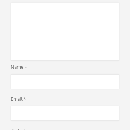
Name
*
Email
*