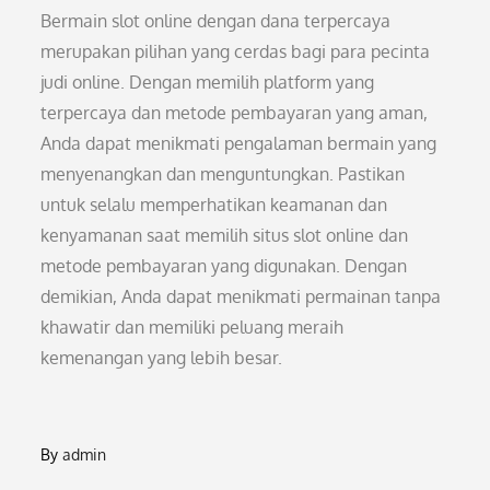
Bermain slot online dengan dana terpercaya
merupakan pilihan yang cerdas bagi para pecinta
judi online. Dengan memilih platform yang
terpercaya dan metode pembayaran yang aman,
Anda dapat menikmati pengalaman bermain yang
menyenangkan dan menguntungkan. Pastikan
untuk selalu memperhatikan keamanan dan
kenyamanan saat memilih situs slot online dan
metode pembayaran yang digunakan. Dengan
demikian, Anda dapat menikmati permainan tanpa
khawatir dan memiliki peluang meraih
kemenangan yang lebih besar.
By
admin