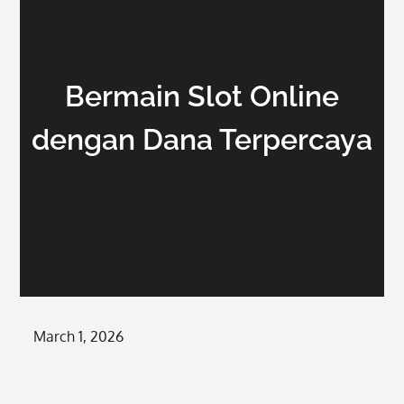
Bermain Slot Online
dengan Dana Terpercaya
Posted
March 1, 2026
on