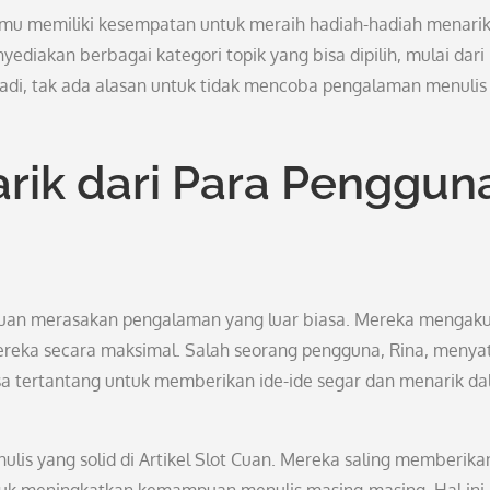
kamu memiliki kesempatan untuk meraih hadiah-hadiah menari
nyediakan berbagai kategori topik yang bisa dipilih, mulai dari
if. Jadi, tak ada alasan untuk tidak mencoba pengalaman menuli
ik dari Para Penggun
 Cuan merasakan pengalaman yang luar biasa. Mereka mengak
reka secara maksimal. Salah seorang pengguna, Rina, menya
sa tertantang untuk memberikan ide-ide segar dan menarik d
lis yang solid di Artikel Slot Cuan. Mereka saling memberika