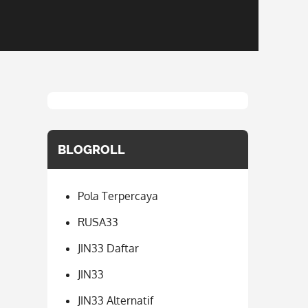
BLOGROLL
Pola Terpercaya
RUSA33
JIN33 Daftar
JIN33
JIN33 Alternatif