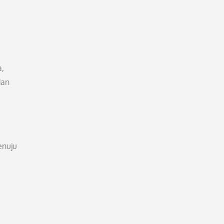
a,
dan
enuju