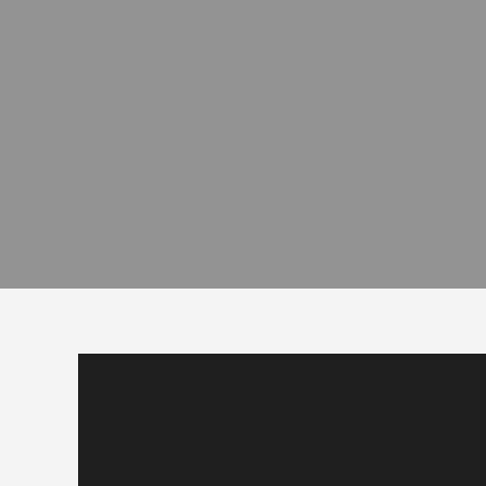
Skip
to
content