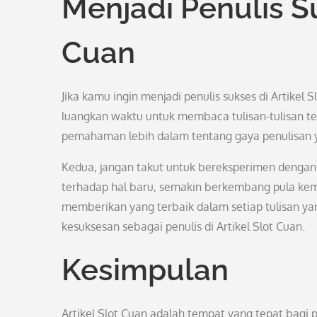
Menjadi Penulis Su
Cuan
Jika kamu ingin menjadi penulis sukses di Artikel
luangkan waktu untuk membaca tulisan-tulisan ter
pemahaman lebih dalam tentang gaya penulisan y
Kedua, jangan takut untuk bereksperimen dengan
terhadap hal baru, semakin berkembang pula kem
memberikan yang terbaik dalam setiap tulisan ya
kesuksesan sebagai penulis di Artikel Slot Cuan.
Kesimpulan
Artikel Slot Cuan adalah tempat yang tepat bagi 